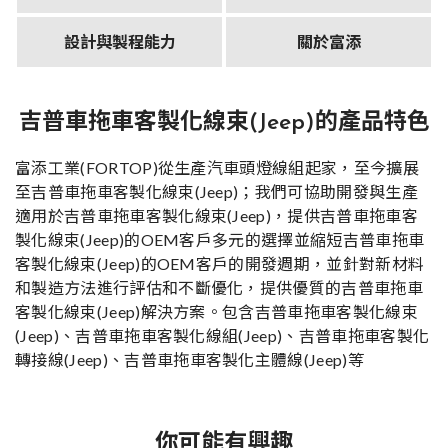
設計與製程能力
關於富添
吉普車拖車客製化線束(Jeep)的產品特色
富添工業(FORTOP)從生產汽車頭燈線組起家，至今擴展
至吉普車拖車客製化線束(Jeep)；我們可協助開發與生產
適用於
吉普車拖車客製化線束(Jeep)
，提供
吉普車拖車客
製化線束(Jeep)
的OEM
客戶多元的選擇並縮短
吉普車拖車
客製化線束(Jeep)
的OEM
客戶的開發週期，並針對新材料
和製造方法進行評估和不斷優化，提供優質的
吉普車拖車
客製化線束(Jeep)
解決方案。包含
吉普車
拖車
客製化
線束
(Jeep)
、
吉普車
拖車
客製化
線組
(Jeep)
、
吉普車
拖車
客製化
轉接線
(Jeep)
、
吉普車
拖車
客製化
主體線
(Jeep)
等
你可能有興趣