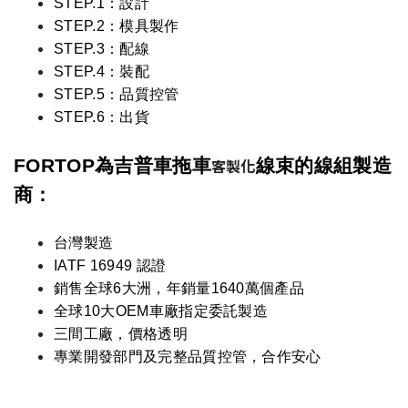
STEP.1：
設計
STEP.2：
模具製作
STEP.3：
配線
STEP.4：
裝配
STEP.5：品質控管
STEP.6：出貨
FORTOP為
吉普車拖車
線束
的線組製造
客製化
商：
台灣製造
IATF 16949 認證
銷售全球6大洲，年銷量1640萬個產品
全球10大OEM車廠指定委託製造
三間工廠，價格透明
專業開發部門及完整品質控管，合作安心